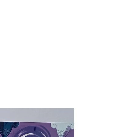
variações de cor para mais claro ou mais
escuro, a depender da calibragem da
impressora no momento da impressão.
2.
Em geral, os prints são feitos
sob demanda. Assim que seu
pagamento for aprovado,
eu encomendo a impressão, vou buscá-
la com o fornecedor e embalo seu
pedido para que ele chegue seguro à
sua casa! Leva alguns dias (em torno de
2 ou 3) até eu enviar, mas farei tudo
com a maior agilidade possível (;
3. O produto não acompanha
moldura. A imagem é meramente
Novo
ilustrativa.