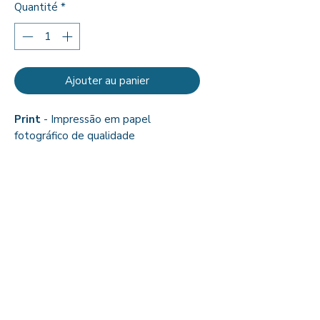
Quantité
*
Ajouter au panier
Print
- Impressão em papel
fotográfico de qualidade
Dimensões:
A5: 15 cm x 20 cm
A4: 20 cm x 30 cm
A3: 30 cm x 40 cm
Aquarela feita para o projeto pessoal
AquaBela Literária
, que reúne trinta
das histórias ou canções que
marcaram minha infância.